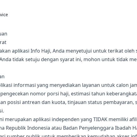
vice
uan
rat
n aplikasi Info Haji, Anda menyetujui untuk terikat oleh 
ka Anda tidak setuju dengan syarat ini, mohon untuk tidak 
an
aplikasi informasi yang menyediakan layanan untuk calon ja
i pengecekan nomor porsi haji, estimasi tahun keberangka
an posisi antrean dan kuota, tinjauan status pembayaran, 
i.
ini merupakan aplikasi independen yang TIDAK memiliki afi
 Republik Indonesia atau Badan Penyelenggara Ibadah Haj
ari sumber publik untuk memberikan kemudahan akses in