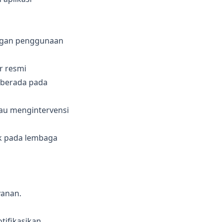
ngan penggunaan
r resmi
 berada pada
au mengintervensi
k pada lembaga
yanan.
tifikasikan