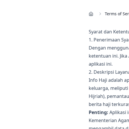
Terms of Ser
Syarat dan Ketent
1. Penerimaan Sya
Dengan menggunaka
ketentuan ini. Ji
aplikasi ini.
2. Deskripsi Layan
Info Haji adalah 
keluarga, meliput
Hijriah), pemantau
berita haji terkuras
Penting:
Aplikasi 
Kementerian Agama
mengambil data d