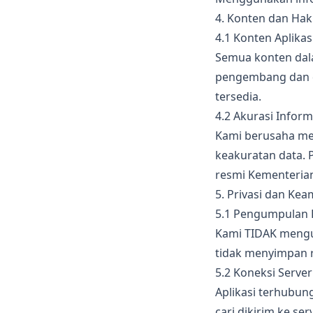
4. Konten dan Hak
4.1 Konten Aplikas
Semua konten dala
pengembang dan di
tersedia.
4.2 Akurasi Inform
Kami berusaha men
keakuratan data. 
resmi Kementeria
5. Privasi dan Ke
5.1 Pengumpulan 
Kami TIDAK mengu
tidak menyimpan r
5.2 Koneksi Server
Aplikasi terhubun
cari dikirim ke s