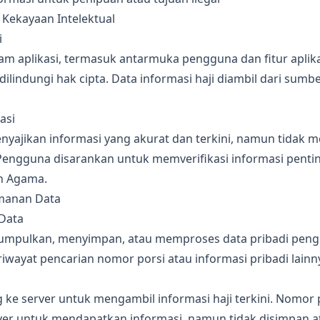
 Kekayaan Intelektual
i
m aplikasi, termasuk antarmuka pengguna dan fitur aplikas
lindungi hak cipta. Data informasi haji diambil dari sumbe
asi
yajikan informasi yang akurat dan terkini, namun tidak 
Pengguna disarankan untuk memverifikasi informasi pentin
n Agama.
amanan Data
Data
mpulkan, menyimpan, atau memproses data pribadi pengg
iwayat pencarian nomor porsi atau informasi pribadi lainn
g ke server untuk mengambil informasi haji terkini. Nomor
erver untuk mendapatkan informasi, namun tidak disimpan at