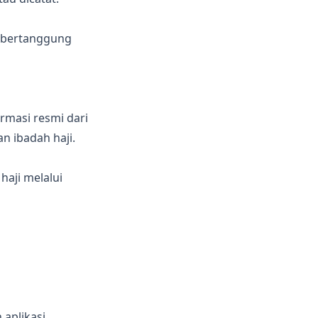
 bertanggung
ormasi resmi dari
n ibadah haji.
haji melalui
aplikasi