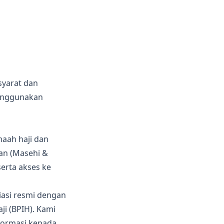
syarat dan
menggunakan
maah haji dan
tan (Masehi &
serta akses ke
liasi resmi dengan
i (BPIH). Kami
formasi kepada