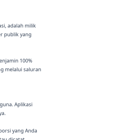
i, adalah milik
r publik yang
menjamin 100%
g melalui saluran
una. Aplikasi
ya.
 porsi yang Anda
au dicatat.