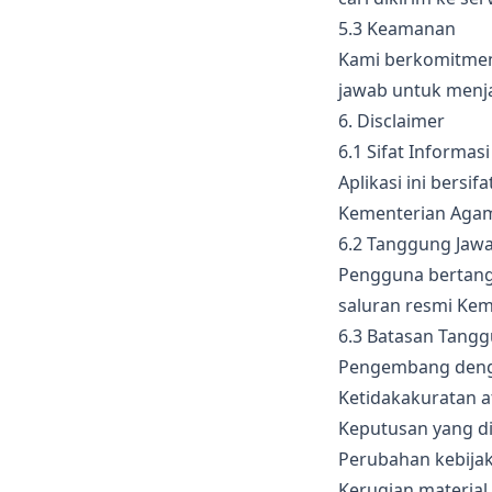
5.3 Keamanan
Kami berkomitmen
jawab untuk menj
6. Disclaimer
6.1 Sifat Informasi
Aplikasi ini bersi
Kementerian Agama
6.2 Tanggung Jaw
Pengguna bertangg
saluran resmi Ke
6.3 Batasan Tang
Pengembang denga
Ketidakakuratan 
Keputusan yang di
Perubahan kebijaka
Kerugian material